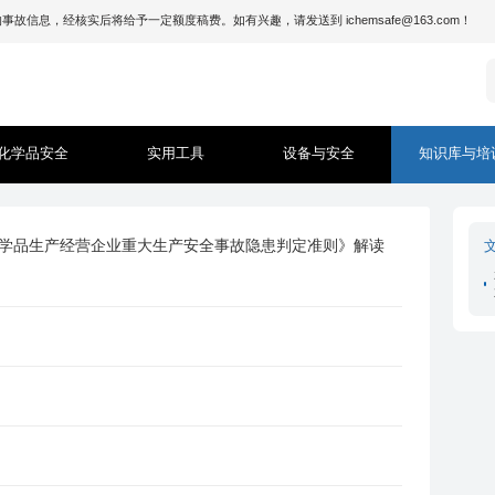
息，经核实后将给予一定额度稿费。如有兴趣，请发送到 ichemsafe@163.com！
化学品安全
实用工具
设备与安全
知识库与培
工和危险化学品生产经营企业重大生产安全事故隐患判定准则》解读