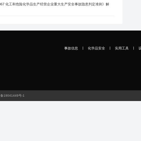
-《AQ3067 化工和危险化学品生产经营企业重大生产安全事故隐患判定准则》解
|
|
|
事故信息
化学品安全
实用工具
备19041449号-1