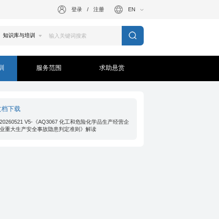
登录
/
注册
EN
训
服务范围
求助悬赏
文档下载
20260521 V5-《AQ3067 化工和危险化学品生产经营企
业重大生产安全事故隐患判定准则》解读